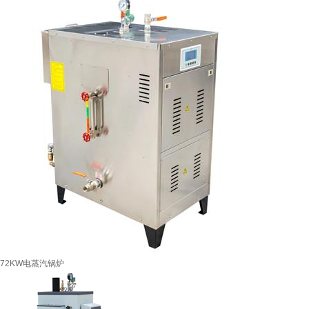
72KW电蒸汽锅炉