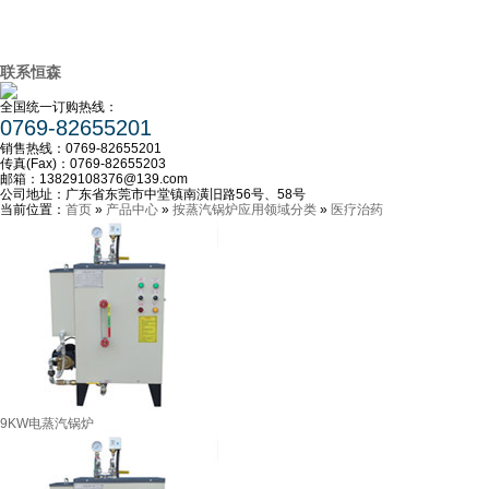
联系恒森
全国统一订购热线：
0769-82655201
销售热线：
0769-82655201
传真(Fax)：
0769-82655203
邮箱：
13829108376@139.com
公司地址：
广东省东莞市中堂镇南潢旧路56号、58号
当前位置：
首页
»
产品中心
»
按蒸汽锅炉应用领域分类
»
医疗治药
9KW电蒸汽锅炉