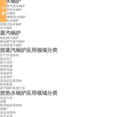
热水锅炉
燃油燃气热水锅炉
生物质热水锅炉
电热水锅炉
燃柴/燃煤热水锅炉
真空热水锅炉
间接式热水锅炉
开水锅炉
蒸汽锅炉
电热蒸汽锅炉
燃油燃气蒸汽锅炉
生物质蒸汽锅炉
按蒸汽锅炉应用领域分类
生产水池加热
食品加工
医疗治药
包装机械
整烫洗涤
实验研究
水泥养护
高温反应釜加热
鞋机配套
蒸汽锅炉其他行业
按热水锅炉应用领域分类
洗浴行业
采暖
喷涂前处理加热
电镀厂
游泳池加热
生产水池