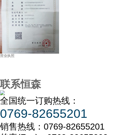
营业执照
联系恒森
全国统一订购热线：
0769-82655201
销售热线：
0769-82655201