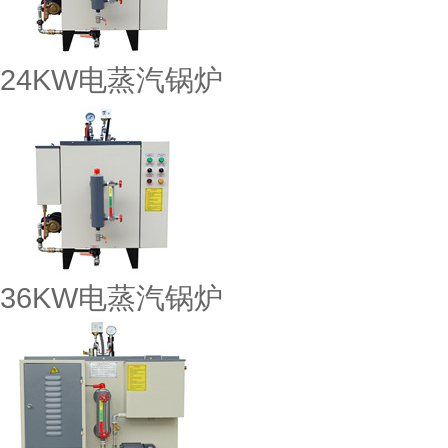
24KW电蒸汽锅炉
36KW电蒸汽锅炉