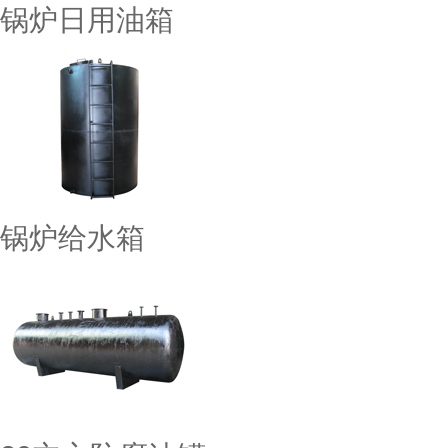
锅炉日用油箱
锅炉给水箱