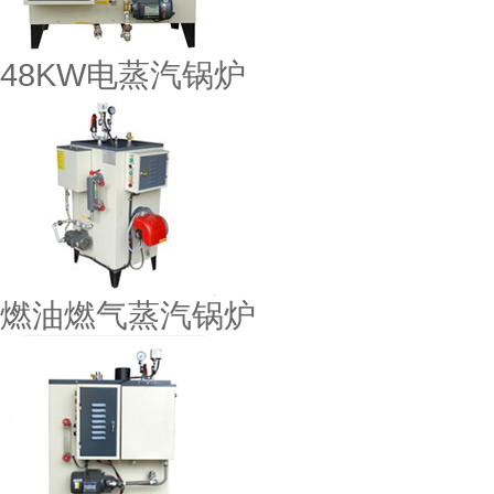
48KW电蒸汽锅炉
燃油燃气蒸汽锅炉