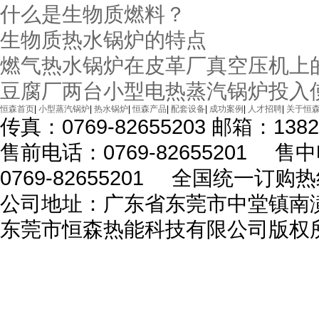
什么是生物质燃料？
生物质热水锅炉的特点
燃气热水锅炉在皮革厂真空压机上
豆腐厂两台小型电热蒸汽锅炉投入
恒森首页
|
小型蒸汽锅炉
|
热水锅炉
|
恒森产品
|
配套设备
|
成功案例
|
人才招聘
|
关于恒
传真：0769-82655203
邮箱：13829
售前电话：0769-82655201
售中电
0769-82655201
全国统一订购热线：
公司地址：广东省东莞市中堂镇南潢
东莞市恒森热能科技有限公司版权