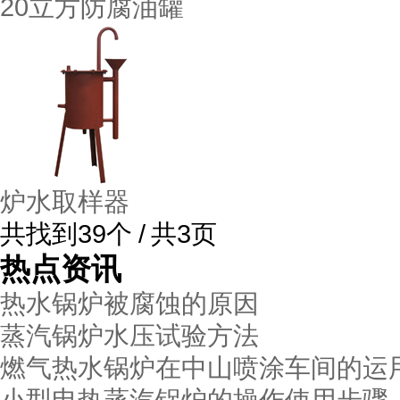
20立方防腐油罐
炉水取样器
共找到39个 / 共3页
热点资讯
热水锅炉被腐蚀的原因
蒸汽锅炉水压试验方法
燃气热水锅炉在中山喷涂车间的运
小型电热蒸汽锅炉的操作使用步骤