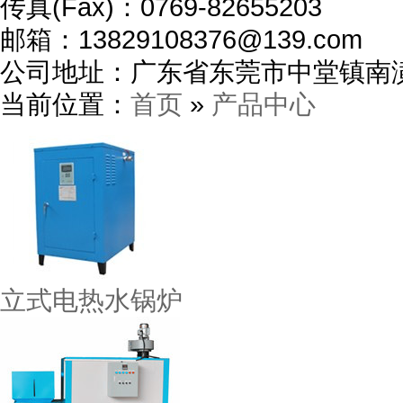
传真(Fax)：
0769-82655203
邮箱：
13829108376@139.com
公司地址：
广东省东莞市中堂镇南潢
当前位置：
首页
»
产品中心
立式电热水锅炉