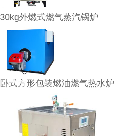
30kg外燃式燃气蒸汽锅炉
卧式方形包装燃油燃气热水炉