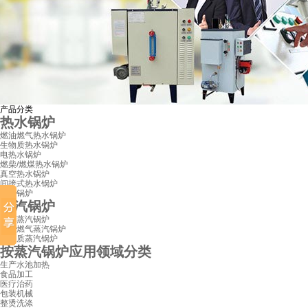
产品分类
热水锅炉
燃油燃气热水锅炉
生物质热水锅炉
电热水锅炉
燃柴/燃煤热水锅炉
真空热水锅炉
间接式热水锅炉
开水锅炉
蒸汽锅炉
电热蒸汽锅炉
燃油燃气蒸汽锅炉
生物质蒸汽锅炉
按蒸汽锅炉应用领域分类
生产水池加热
食品加工
医疗治药
包装机械
整烫洗涤