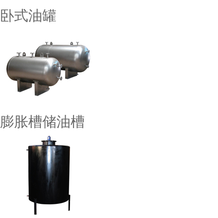
卧式油罐
膨胀槽储油槽